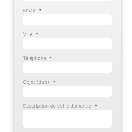
Email
*
Ville
*
Téléphone
*
Objet (titre)
*
Description de votre demande
*