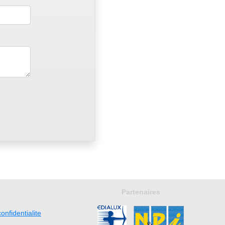
Partenaires
onfidentialite