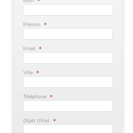
Nom
*
Prénom
*
Email
*
Ville
*
Téléphone
*
Objet (titre)
*