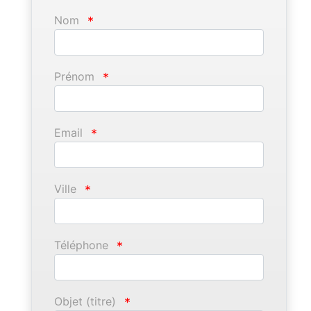
Nom
*
Prénom
*
Email
*
Ville
*
Téléphone
*
Objet (titre)
*