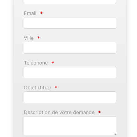
Email
*
Ville
*
Téléphone
*
Objet (titre)
*
Description de votre demande
*