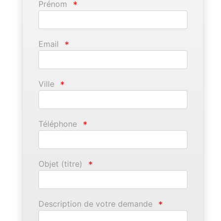
Prénom
*
Email
*
Ville
*
Téléphone
*
Objet (titre)
*
Description de votre demande
*