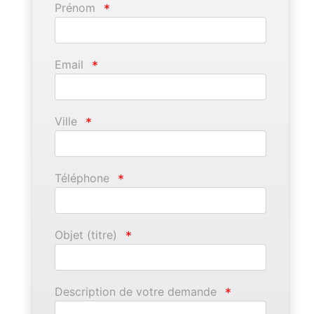
Prénom
*
Email
*
Ville
*
Téléphone
*
Objet (titre)
*
Description de votre demande
*