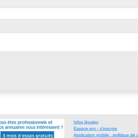
Infos légales
Espace pro - s'inscrire
Application mobile : politique de c